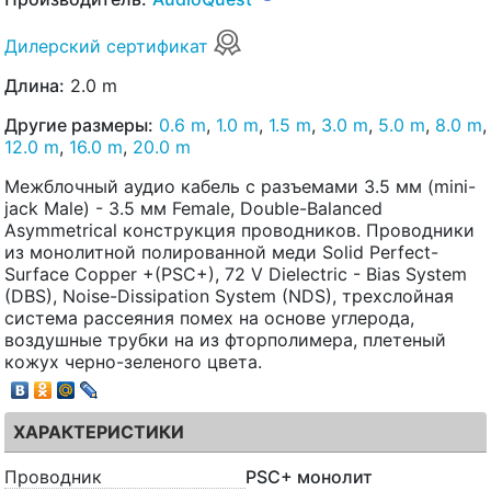
Дилерский сертификат
Длина:
2.0 m
Другие размеры:
0.6 m
,
1.0 m
,
1.5 m
,
3.0 m
,
5.0 m
,
8.0 m
,
12.0 m
,
16.0 m
,
20.0 m
Межблочный аудио кабель с разъемами 3.5 мм (mini-
jack Male) - 3.5 мм Female, Double-Balanced
Asymmetrical конструкция проводников. Проводники
из монолитной полированной меди Solid Perfect-
Surface Copper +(PSC+), 72 V Dielectric - Bias System
(DBS), Noise-Dissipation System (NDS), трехслойная
система рассеяния помех на основе углерода,
воздушные трубки на из фторполимера, плетеный
кожух черно-зеленого цвета.
ХАРАКТЕРИСТИКИ
Проводник
PSC+ монолит