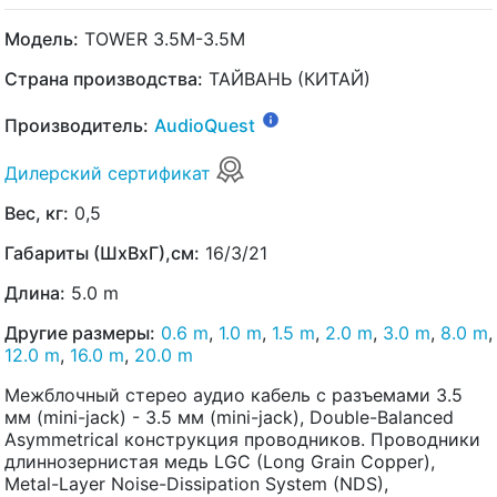
Модель:
TOWER 3.5M-3.5M
Страна производства:
ТАЙВАНЬ (КИТАЙ)
Производитель:
AudioQuest
Дилерский сертификат
Вес, кг:
0,5
Габариты (ШхВхГ),см:
16/3/21
Длина:
5.0 m
Другие размеры:
0.6 m
,
1.0 m
,
1.5 m
,
2.0 m
,
3.0 m
,
8.0 m
,
12.0 m
,
16.0 m
,
20.0 m
Межблочный стерео аудио кабель с разъемами 3.5
мм (mini-jack) - 3.5 мм (mini-jack), Double-Balanced
Asymmetrical конструкция проводников. Проводники
длиннозернистая медь LGC (Long Grain Copper),
Metal-Layer Noise-Dissipation System (NDS),