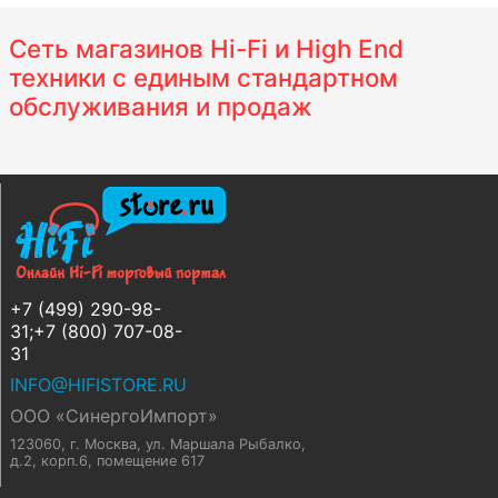
Сеть магазинов Hi-Fi и High End
техники с единым стандартном
обслуживания и продаж
+7 (499) 290-98-
31;+7 (800) 707-08-
31
INFO@HIFISTORE.RU
ООО «СинергоИмпорт»
123060, г. Москва
,
ул. Маршала Рыбалко,
д.2, корп.6, помещение 617