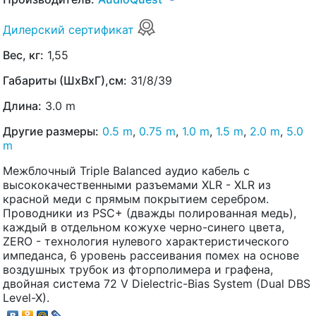
Дилерский сертификат
Вес, кг:
1,55
Габариты (ШхВхГ),см:
31/8/39
Длина:
3.0 m
Другие размеры:
0.5 m
,
0.75 m
,
1.0 m
,
1.5 m
,
2.0 m
,
5.0
m
Межблочный Triple Balanced аудио кабель с
высококачественными разъемами XLR - XLR из
красной меди с прямым покрытием серебром.
Проводники из PSC+ (дважды полированная медь),
каждый в отдельном кожухе черно-синего цвета,
ZERO - технология нулевого характеристического
импеданса, 6 уровень рассеивания помех на основе
воздушных трубок из фторполимера и графена,
двойная система 72 V Dielectric-Bias System (Dual DBS
Level-X).