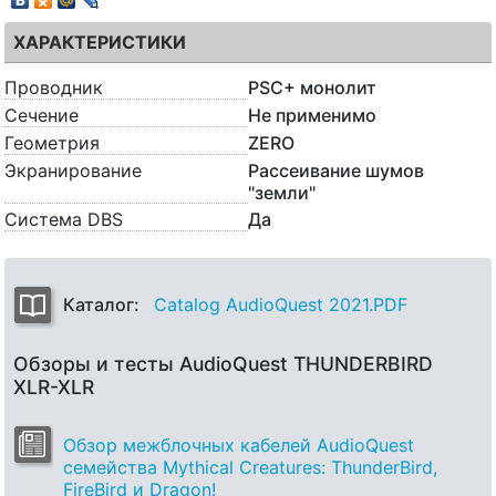
ХАРАКТЕРИСТИКИ
Проводник
PSC+ монолит
Сечение
Не применимо
Геометрия
ZERO
Экранирование
Рассеивание шумов
"земли"
Система DBS
Да
Каталог:
Catalog AudioQuest 2021.PDF
Обзоры и тесты AudioQuest THUNDERBIRD
XLR-XLR
Обзор межблочных кабелей AudioQuest
семейства Mythical Creatures: ThunderBird,
FireBird и Dragon!