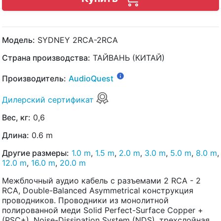
Модель:
SYDNEY 2RCA-2RCA
Страна производства:
ТАЙВАНЬ (КИТАЙ)
Производитель:
AudioQuest
Дилерский сертификат
Вес, кг:
0,6
Длина:
0.6 m
Другие размеры:
1.0 m
,
1.5 m
,
2.0 m
,
3.0 m
,
5.0 m
,
8.0 m
,
12.0 m
,
16.0 m
,
20.0 m
Межблочный аудио кабель с разъемами 2 RCA - 2
RCA, Double-Balanced Asymmetrical конструкция
проводников. Проводники из монолитной
полированной меди Solid Perfect-Surface Copper +
(PSC+), Noise-Dissipation System (NDS), трехслойная