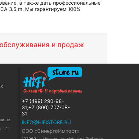
ование, а также дать профессиональные
CA 3.5 m. Мы гарантируем 100%
м обслуживания и продаж
ях
+7 (499) 290-98-
31;+7 (800) 707-08-
31
ии не
INFO@HIFISTORE.RU
i-Fi
ООО «СинергоИмпорт»
123060, г. Москва
,
ул. Маршала Рыбалко,