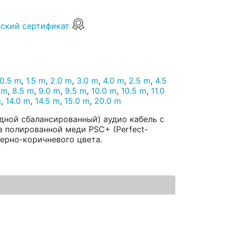
ский сертификат
0.5 m
,
1.5 m
,
2.0 m
,
3.0 m
,
4.0 m
,
2.5 m
,
4.5
 m
,
8.5 m
,
9.0 m
,
9.5 m
,
10.0 m
,
10.5 m
,
11.0
m
,
14.0 m
,
14.5 m
,
15.0 m
,
20.0 m
одной сбалансированный) аудио кабель с
 полированной меди PSC+ (Perfect-
черно-коричневого цвета.