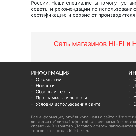
России. Наши специалисты помогут устано
советы и рекомендации по использованию
сертификацию и сервис от производителя н
Сеть магазинов Hi-Fi и
ИНФОРМАЦИЯ
ИН
О компании
О
Новости
Д
Обзоры и тесты
Г
Программа лояльности
С
Условия использования сайта
С
Вся информация, опубликованная на сайте hifistore.r
являются публичной офертой, определяемой положен
справочный характер. Договор оферты заключается т
торгового портала hifistore.ru.