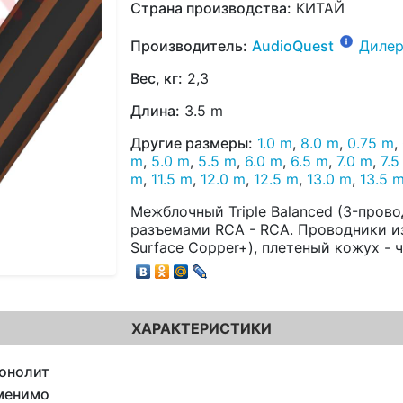
Страна производства:
КИТАЙ
Производитель:
AudioQuest
Дилер
Вес, кг:
2,3
Длина:
3.5 m
Другие размеры:
1.0 m
,
8.0 m
,
0.75 m
,
m
,
5.0 m
,
5.5 m
,
6.0 m
,
6.5 m
,
7.0 m
,
7.5
m
,
11.5 m
,
12.0 m
,
12.5 m
,
13.0 m
,
13.5 
Межблочный Triple Balanced (3-пров
разъемами RCA - RCA. Проводники из
Surface Copper+), плетеный кожух - 
ХАРАКТЕРИСТИКИ
онолит
менимо