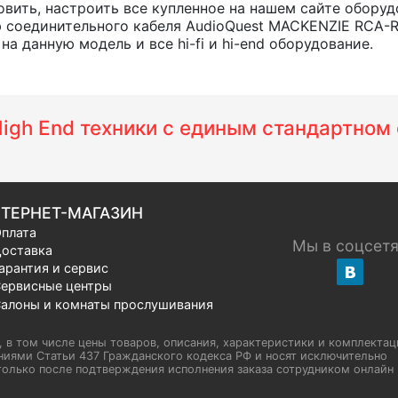
вить, настроить все купленное на нашем сайте оборуд
 соединительного кабеля AudioQuest MACKENZIE RCA-R
а данную модель и все hi-fi и hi-end оборудование.
 High End техники с единым стандартно
ТЕРНЕТ-МАГАЗИН
плата
Мы в соцсет
оставка
арантия и сервис
ервисные центры
алоны и комнаты прослушивания
u, в том числе цены товаров, описания, характеристики и комплектац
иями Статьи 437 Гражданского кодекса РФ и носят исключительно
олько после подтверждения исполнения заказа сотрудником онлайн H