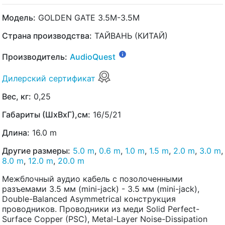
Модель:
GOLDEN GATE 3.5M-3.5M
Страна производства:
ТАЙВАНЬ (КИТАЙ)
Производитель:
AudioQuest
Дилерский сертификат
Вес, кг:
0,25
Габариты (ШхВхГ),см:
16/5/21
Длина:
16.0 m
Другие размеры:
5.0 m
,
0.6 m
,
1.0 m
,
1.5 m
,
2.0 m
,
3.0 m
,
8.0 m
,
12.0 m
,
20.0 m
Межблочный аудио кабель с позолоченными
разъемами 3.5 мм (mini-jack) - 3.5 мм (mini-jack),
Double-Balanced Asymmetrical конструкция
проводников. Проводники из меди Solid Perfect-
Surface Copper (PSC), Metal-Layer Noise-Dissipation