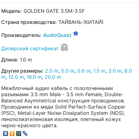
Модель:
GOLDEN GATE 3.5M-3.5F
Страна производства:
ТАЙВАНЬ (КИТАЙ)
Производитель:
AudioQuest
Дилерский сертификат
Длина:
1.0 m
Другие размеры:
2.0 m
,
5.0 m
,
0.6 m
,
1.5 m
,
3.0 m
,
8.0
m
,
12.0 m
,
16.0 m
,
20.0 m
Межблочный аудио кабель с позолоченными
разъемами 3.5 mm Male - 3.5 mm Female, Double-
Balanced Asymmetrical конструкция проводников.
Проводники из меди Solid Perfect-Surface Copper
(PSC), Metal-Layer Noise-Dissipation System (NDS),
пенополиэтиленовая изоляция, плетеный кожух
черно-красного цвета.