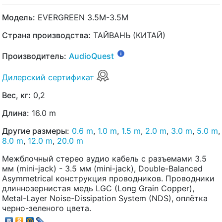
Модель:
EVERGREEN 3.5M-3.5M
Страна производства:
ТАЙВАНЬ (КИТАЙ)
Производитель:
AudioQuest
Дилерский сертификат
Вес, кг:
0,2
Длина:
16.0 m
Другие размеры:
0.6 m
,
1.0 m
,
1.5 m
,
2.0 m
,
3.0 m
,
5.0 m
,
8.0 m
,
12.0 m
,
20.0 m
Межблочный стерео аудио кабель с разъемами 3.5
мм (mini-jack) - 3.5 мм (mini-jack), Double-Balanced
Asymmetrical конструкция проводников. Проводники
длиннозернистая медь LGC (Long Grain Copper),
Metal-Layer Noise-Dissipation System (NDS), оплётка
черно-зеленого цвета.