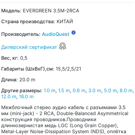
Модель:
EVERGREEN 3.5M-2RCA
Страна производства:
КИТАЙ
Производитель:
AudioQuest
Дилерский сертификат
Вес, кг:
0,5
Габариты (ШхВхГ),см:
15,5/2,5/21
Длина:
20.0 m
Другие размеры:
1.0 m
,
1.5 m
,
0.6 m
,
3.0 m
,
5.0 m
,
8.0 m
,
12.0 m
,
16.0 m
Межблочный стерео аудио кабель с разъемами 3.5
мм (mini-jack) - 2 RCA, Double-Balanced Asymmetrical
конструкция проводников.Проводники
длиннозернистая медь LGC (Long Grain Copper),
Metal-Layer Noise-Dissipation System (NDS), оплётка