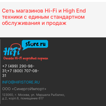
Сеть магазинов Hi-Fi и High End
техники с единым стандартном
обслуживания и продаж
+7 (499) 290-98-
31;+7 (800) 707-08-
31
INFO@HIFISTORE.RU
ООО «СинергоИмпорт»
123060, г. Москва
,
ул. Маршала Рыбалко,
д.2, корп.6, помещение 617