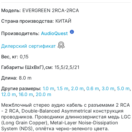
Модель:
EVERGREEN 2RCA-2RCA
Страна производства:
КИТАЙ
Производитель:
AudioQuest
Дилерский сертификат
Вес, кг:
0,15
Габариты (ШхВхГ),см:
15,5/2,5/21
Длина:
8.0 m
Другие размеры:
1.0 m
,
1.5 m
,
2.0 m
,
0.6 m
,
3.0 m
,
5.0 m
,
12.0 m
,
16.0 m
,
20.0 m
Межблочный стерео аудио кабель с разъемами 2 RCA
- 2 RCA, Double-Balanced Asymmetrical конструкция
проводников. Проводники длиннозернистая медь LGC
(Long Grain Copper), Metal-Layer Noise-Dissipation
System (NDS), оплётка черно-зеленого цвета.