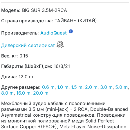
Модель:
BIG SUR 3.5M-2RCA
Страна производства:
ТАЙВАНЬ (КИТАЙ)
Производитель:
AudioQuest
Дилерский сертификат
Вес, кг:
0,15
Габариты (ШхВхГ),см:
16/3/21
Длина:
12.0 m
Другие размеры:
0.6 m
,
1.0 m
,
1.5 m
,
2.0 m
,
3.0 m
,
5.0 m
,
8.0 m
,
16.0 m
,
20.0 m
Межблочный аудио кабель с позолоченными
разъемами 3.5 мм (mini-jack) - 2 RCA, Double-Balanced
Asymmetrical конструкция проводников. Проводники
из монолитной полированной меди Solid Perfect-
Surface Copper +(PSC+), Metal-Layer Noise-Dissipation