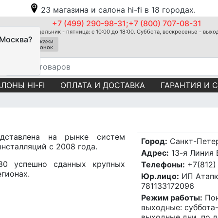
23 магазина и салона hi-fi в 18 городах.
+7 (499) 290-98-31;+7 (800) 707-08-31
Понедельник - пятница: с 10:00 до 18:00. Суббота, воскресенье - вых
 Москва?
Закажи
звонок
ЛОНЫ HI-FI
ОПЛАТА И ДОСТАВКА
ГАРАНТИЯ И 
ставлена на рынке систем
Город:
Санкт-Пете
нсталляций с 2008 года.
Адрес:
13-я Линия В
80 успешно сданных крупных
Телефоны:
+7(812)
егионах.
Юр.лицо:
ИП Атапк
781133172096
Режим работы:
Пон
выходные: суббота
выходные дни, по 