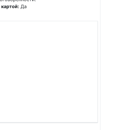
 картой:
Да