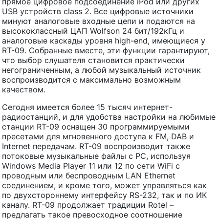
прямое цифровое подсоединение iPod или других
USB устройств class 2. Все цифровые источники
минуют аналоговые входные цепи и подаются на
высококлассный ЦАП Wolfson 24 бит/192кГц и
аналоговые каскады уровня high-end, имеющиеся у
RT-09. Собранные вместе, эти функции гарантируют,
что выбор слушателя становится практически
негограниченным, а любой музыкальный источник
воспроизводится с максимально возможным
качеством.
Сегодня имеется более 15 тысяч интернет-
радиостанций, и для удобства настройки на любимые
станции RT-09 оснащен 30 программируемыми
пресетами для мгновенного доступа к FM, DAB и
Internet передачам. RT-09 воспроизводит также
потоковые музыкальные файлы с PC, используя
Windows Media Player 11 или 12 по сети WiFi с
проводным или беспроводным LAN Ethernet
соединением, и кроме того, может управляться как
по двухстороннему интерфейсу RS-232, так и по ИК
каналу. RT-09 продолжает традиции Rotel –
предлагать такое превосходное соотношение