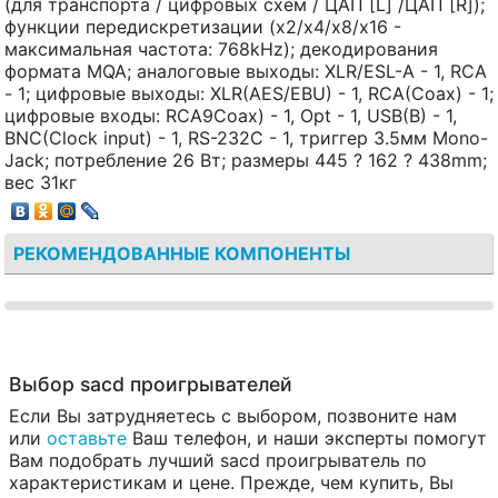
(для транспорта / цифровых схем / ЦАП [L] /ЦАП [R]);
функции передискретизации (x2/x4/x8/x16 -
максимальная частота: 768kHz); декодирования
формата MQA; аналоговые выходы: XLR/ESL-A - 1, RCA
- 1; цифровые выходы: XLR(AES/EBU) - 1, RCA(Coax) - 1;
цифровые входы: RCA9Coax) - 1, Opt - 1, USB(B) - 1,
BNC(Clock input) - 1, RS-232C - 1, триггер 3.5мм Mono-
Jack; потребление 26 Вт; размеры 445 ? 162 ? 438mm;
вес 31кг
РЕКОМЕНДОВАННЫЕ КОМПОНЕНТЫ
Выбор sacd проигрывателей
Если Вы затрудняетесь с выбором, позвоните нам
или
оставьте
Ваш телефон, и наши эксперты помогут
Вам подобрать лучший sacd проигрыватель по
характеристикам и цене. Прежде, чем купить, Вы