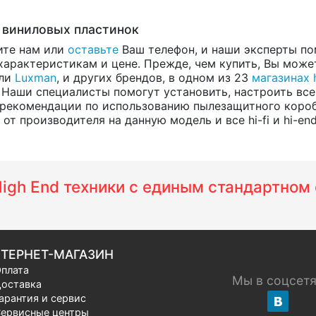
 виниловых пластинок
ите нам или
оставьте
Ваш телефон, и наши эксперты по
арактеристикам и цене. Прежде, чем купить, Вы может
ели
Luxman
, и других брендов, в одном из 23
магазинах h
 Наши специалисты помогут установить, настроить все
 рекомендации по использованию пылезащитного коро
т производителя на данную модель и все hi-fi и hi-en
 High End техники с единым стандартно
ТЕРНЕТ-МАГАЗИН
плата
Мы в соцсет
оставка
арантия и сервис
ервисные центры