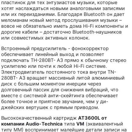
пластинок для тех энтузиастов музыки, которые
хотят наслаждаться новыми аналоговыми записями
или их переизданиями. Благодаря Bluetooth он дает
меломанам новый метод прослушивания музыки –
вовсе не обязательно иметь дома Hi-Fi компоненты и
дорогие кабели – достаточно Bluetooth-наушников
или совместимых активных колонок.
Встроенный предусилитель - фонокорректор
обеспечивает линейный выход и позволяет
подключать ТН-280BT- A3 прямо к обычному стерео
усилителю или почти к любой Hi-Fi системе.
Электродвигатель постоянного тока внутри TN-
280BT- A3 вращает массивный литой алюминиевый
диск с большим моментом инерции через
долговечный пассик для снижения вибраций, что
вместе с системой анти-скейтинга обеспечивает
более точное и приятное звучание, чем у ди-
джейских вертушек с прямым приводом.
Высококачественный картридж
AT
3600
L
от
компании
Audio
-
Technica
типа
VM
(эквивалентный
типу MM) воспринимает малейшие детали записи на