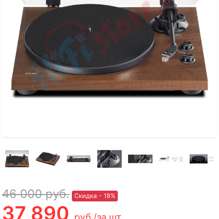
46 000
руб.
Скидка - 18%
37 890
руб.
/за шт