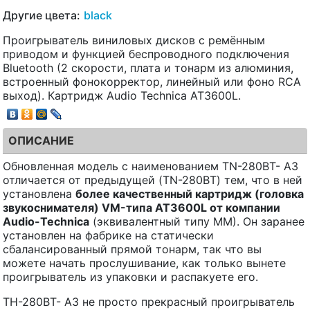
Другие цвета:
black
Проигрыватель виниловых дисков с ремённым
приводом и функцией беспроводного подключения
Bluetooth (2 скорости, плата и тонарм из алюминия,
встроенный фонокорректор, линейный или фоно RCA
выход). Картридж Audio Technica AT3600L.
ОПИСАНИЕ
Обновленная модель с наименованием TN-280BT- A3
отличается от предыдущей (TN-280BT) тем, что в ней
установлена
более качественный картридж (головка
звукоснимателя)
VM
-типа
AT
3600
L
от компании
Audio
-
Technica
(эквивалентный типу MM). Он заранее
установлен на фабрике на статически
сбалансированный прямой тонарм, так что вы
можете начать прослушивание, как только вынете
проигрыватель из упаковки и распакуете его.
ТН-280BT- A3 не просто прекрасный проигрыватель