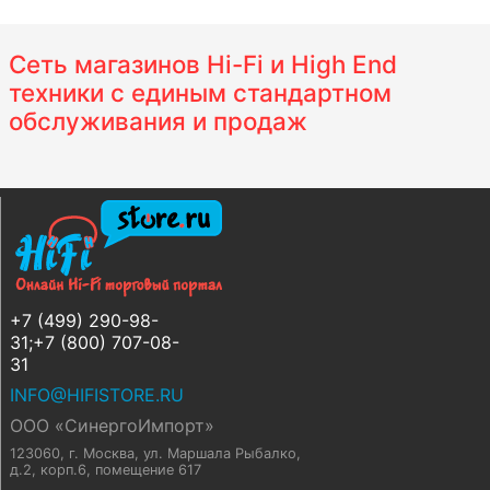
Сеть магазинов Hi-Fi и High End
техники с единым стандартном
обслуживания и продаж
+7 (499) 290-98-
31;+7 (800) 707-08-
31
INFO@HIFISTORE.RU
ООО «СинергоИмпорт»
123060, г. Москва
,
ул. Маршала Рыбалко,
д.2, корп.6, помещение 617