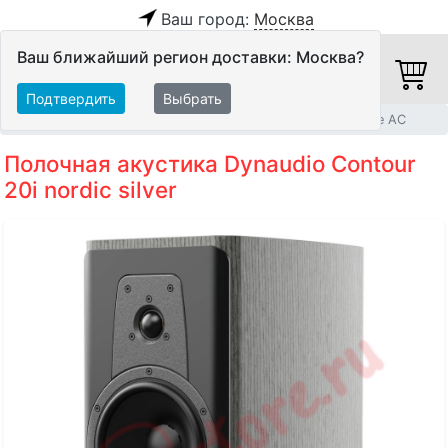
Ваш город:
Москва
Ваш ближайший регион доставки: Москва?
Подтвердить
Выбрать
Главная
Акустические системы
Полочные и настенные АС
Полочная акустика Dynaudio Contour
20i nordic silver