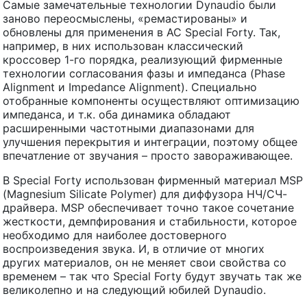
Самые замечательные технологии Dynaudio были
заново переосмыслены, «ремастированы» и
обновлены для применения в АС Special Forty. Так,
например, в них использован классический
кроссовер 1-го порядка, реализующий фирменные
технологии согласования фазы и импеданса (Phase
Alignment и Impedance Alignment). Специально
отобранные компоненты осуществляют оптимизацию
импеданса, и т.к. оба динамика обладают
расширенными частотными диапазонами для
улучшения перекрытия и интеграции, поэтому общее
впечатление от звучания – просто завораживающее.
В Special Forty использован фирменный материал MSP
(Magnesium Silicate Polymer) для диффузора НЧ/СЧ-
драйвера. MSP обеспечивает точно такое сочетание
жесткости, демпфирования и стабильности, которое
необходимо для наиболее достоверного
воспроизведения звука. И, в отличие от многих
других материалов, он не меняет свои свойства со
временем – так что Special Forty будут звучать так же
великолепно и на следующий юбилей Dynaudio.