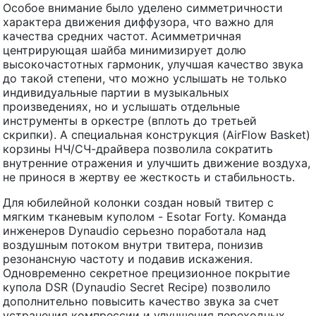
Особое внимание было уделено симметричности
характера движения диффузора, что важно для
качества средних частот. Асимметричная
центрирующая шайба минимизирует долю
высокочастотных гармоник, улучшая качество звука
до такой степени, что можно услышать не только
индивидуальные партии в музыкальных
произведениях, но и услышать отдельные
инструменты в оркестре (вплоть до третьей
скрипки). А специальная конструкция (AirFlow Basket)
корзины НЧ/СЧ-драйвера позволила сократить
внутренние отражения и улучшить движение воздуха,
не принося в жертву ее жесткость и стабильность.
Для юбилейной колонки создан новый твитер с
мягким тканевым куполом - Esotar Forty. Команда
инженеров Dynaudio серьезно поработала над
воздушным потоком внутри твитера, понизив
резонансную частоту и подавив искажения.
Одновременно секретное прецизионное покрытие
купола DSR (Dynaudio Secret Recipe) позволило
дополнительно повысить качество звука за счет
устранения компрессии и улучшения переходных