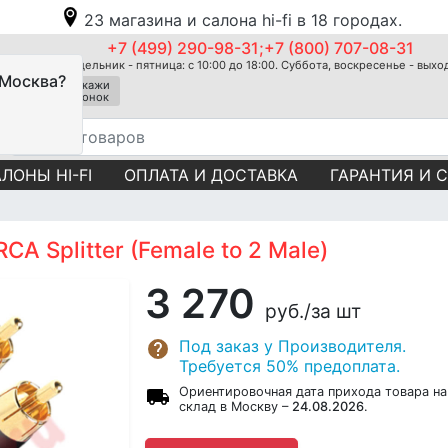
23 магазина и салона hi-fi в 18 городах.
+7 (499) 290-98-31;+7 (800) 707-08-31
Понедельник - пятница: с 10:00 до 18:00. Суббота, воскресенье - вых
 Москва?
Закажи
звонок
ЛОНЫ HI-FI
ОПЛАТА И ДОСТАВКА
ГАРАНТИЯ И 
A Splitter (Female to 2 Male)
3 270
руб.
/за шт
Под заказ у Производителя.
Требуется 50% предоплата.
Ориентировочная дата прихода товара на
склад в Москву –
24.08.2026
.