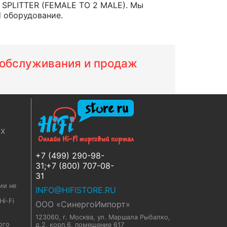
 SPLITTER (FEMALE TO 2 MALE). Мы
d оборудование.
м обслуживания и продаж
ях
+7 (499) 290-98-
31;+7 (800) 707-08-
31
ии не
INFO@HIFISTORE.RU
i-Fi
ООО «СинергоИмпорт»
123060, г. Москва
,
ул. Маршала Рыбалко,
ого
д.2, корп.6, помещение 617