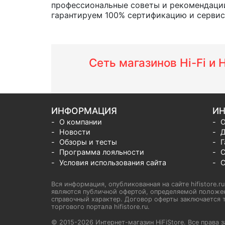
профессиональные советы и рекомендации
гарантируем 100% сертификацию и сервис о
Сеть магазинов Hi-Fi и
ИНФОРМАЦИЯ
ИН
О компании
О
Новости
Д
Обзоры и тесты
Г
Программа лояльности
С
Условия использования сайта
С
Вся информация, опубликованная на сайте hifistore.r
являются публичной офертой, определяемой положен
справочный характер. Договор оферты заключается т
торгового портала hifistore.ru.
© 2015-2026 Интернет-магазин HiFiStore. Все прав