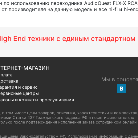
 по использованию переходника AudioQuest FLX-X RCA
т производителя на данную модель и все hi-fi и hi-en
 High End техники с единым стандартно
ТЕРНЕТ-МАГАЗИН
плата
Мы в соцсет
оставка
арантия и сервис
ервисные центры
алоны и комнаты прослушивания
u, в том числе цены товаров, описания, характеристики и комплектац
иями Статьи 437 Гражданского кодекса РФ и носят исключительно
олько после подтверждения исполнения заказа сотрудником онлайн H
а защищены Законодательством РФ. Использование информации с данн