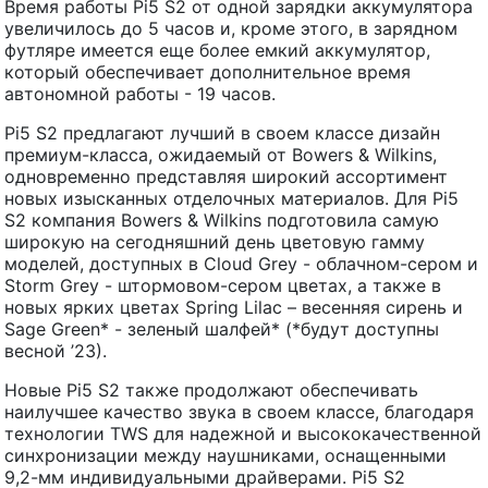
Время работы Pi5 S2 от одной зарядки аккумулятора
увеличилось до 5 часов и, кроме этого, в зарядном
футляре имеется еще более емкий аккумулятор,
который обеспечивает дополнительное время
автономной работы - 19 часов.
Pi5 S2 предлагают лучший в своем классе дизайн
премиум-класса, ожидаемый от Bowers & Wilkins,
одновременно представляя широкий ассортимент
новых изысканных отделочных материалов. Для Pi5
S2 компания Bowers & Wilkins подготовила самую
широкую на сегодняшний день цветовую гамму
моделей, доступных в Cloud Grey - облачном-сером и
Storm Grey - штормовом-сером цветах, а также в
новых ярких цветах Spring Lilac – весенняя сирень и
Sage Green* - зеленый шалфей* (*будут доступны
весной ’23).
Новые Pi5 S2 также продолжают обеспечивать
наилучшее качество звука в своем классе, благодаря
технологии TWS для надежной и высококачественной
синхронизации между наушниками, оснащенными
9,2-мм индивидуальными драйверами. Pi5 S2