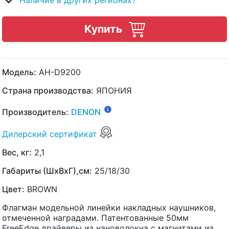
Наличие в других регионах?
Купить
Модель:
AH-D9200
Страна производства:
ЯПОНИЯ
Производитель:
DENON
Дилерский сертификат
Вес, кг:
2,1
Габариты (ШхВхГ),см:
25/18/30
Цвет:
BROWN
Флагман модельной линейки накладных наушников,
отмеченной наградами. Патентованные 50мм
FreeEdge драйверы из нановолокна с магнитами из