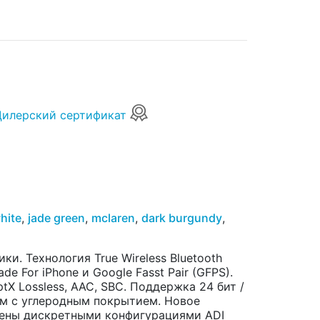
Дилерский сертификат
hite
,
jade green
,
mclaren
,
dark burgundy
,
ки. Технология True Wireless Bluetooth
ade For iPhone и Google Fasst Pair (GFPS).
tX Lossless, AAC, SBC. Поддержка 24 бит /
мм с углеродным покрытием. Новое
щены дискретными конфигурациями ADI