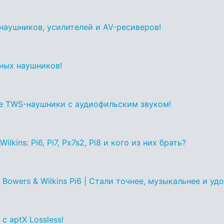
 наушников, усилителей и AV-ресиверов!
ных наушников!
вые TWS-наушники с аудиофильским звуком!
kins: Pi6, Pi7, Px7s2, Pi8 и кого из них брать?
wers & Wilkins Pi6 | Стали точнее, музыкальнее и удо
с aptX Lossless!