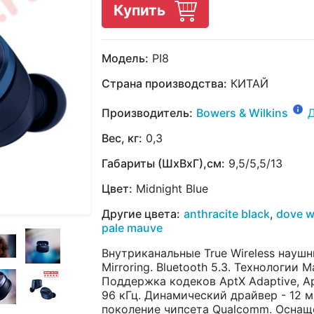
Купить
Модель:
PI8
Страна производства:
КИТАЙ
Производитель:
Bowers & Wilkins
Вес, кг:
0,3
Габариты (ШхВхГ),см:
9,5/5,5/13
Цвет:
Midnight Blue
Другие цвета:
anthracite black
,
dove w
pale mauve
Внутриканальные True Wireless наушни
Mirroring. Bluetooth 5.3. Технологии M
Поддержка кодеков AptX Adaptive, Ap
96 кГц. Динамический драйвер - 12 
поколение чипсета Qualcomm. Осна