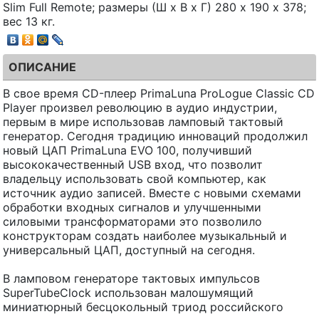
Slim Full Remote; размеры (Ш х В х Г) 280 х 190 х 378;
вес 13 кг.
ОПИСАНИЕ
В свое время CD-плеер PrimaLuna ProLogue Classic CD
Player произвел революцию в аудио индустрии,
первым в мире использовав ламповый тактовый
генератор. Сегодня традицию инноваций продолжил
новый ЦАП PrimaLuna EVO 100, получивший
высококачественный USB вход, что позволит
владельцу использовать свой компьютер, как
источник аудио записей. Вместе с новыми схемами
обработки входных сигналов и улучшенными
силовыми трансформаторами это позволило
конструкторам создать наиболее музыкальный и
универсальный ЦАП, доступный на сегодня.
В ламповом генераторе тактовых импульсов
SuperTubeClock использован малошумящий
миниатюрный бесцокольный триод российского