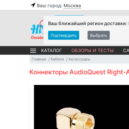
Ваш город:
Москва
Ваш ближайший регион доставки:
Подтвердить
Выбрать
ОБЗОРЫ И ТЕСТЫ
СА
КАТАЛОГ
Главная
Кабели
Аксессуары
Коннекторы AudioQuest Right-An