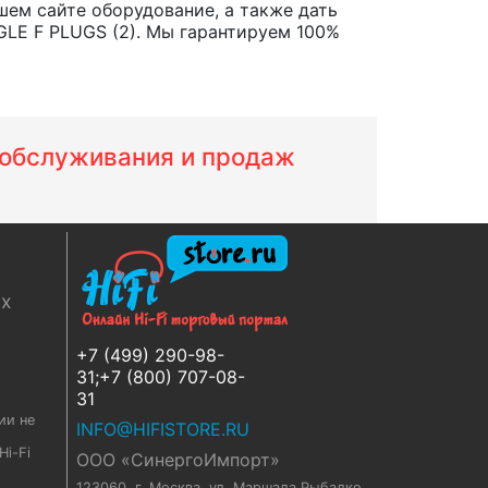
шем сайте оборудование, а также дать
LE F PLUGS (2). Мы гарантируем 100%
м обслуживания и продаж
ях
+7 (499) 290-98-
31;+7 (800) 707-08-
31
ии не
INFO@HIFISTORE.RU
i-Fi
ООО «СинергоИмпорт»
123060, г. Москва
,
ул. Маршала Рыбалко,