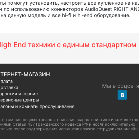
ты помогут установить, настроить все купленное на на
 по использованию коннекторов AudioQuest RIGHT-ANG
а данную модель и все hi-fi и hi-end оборудование.
 High End техники с единым стандартно
ТЕРНЕТ-МАГАЗИН
плата
Мы в соцсет
оставка
арантия и сервис
ервисные центры
алоны и комнаты прослушивания
u, в том числе цены товаров, описания, характеристики и комплектац
иями Статьи 437 Гражданского кодекса РФ и носят исключительно
олько после подтверждения исполнения заказа сотрудником онлайн H