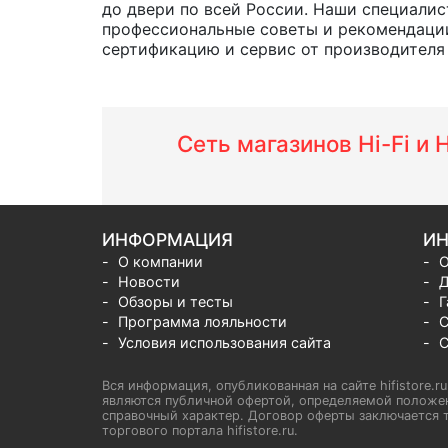
до двери по всей России. Наши специалис
профессиональные советы и рекомендации
сертификацию и сервис от производителя н
Сеть магазинов Hi-Fi и
ИНФОРМАЦИЯ
ИН
О компании
О
Новости
Д
Обзоры и тесты
Г
Программа лояльности
С
Условия использования сайта
С
Вся информация, опубликованная на сайте hifistore.r
являются публичной офертой, определяемой положен
справочный характер. Договор оферты заключается т
торгового портала hifistore.ru.