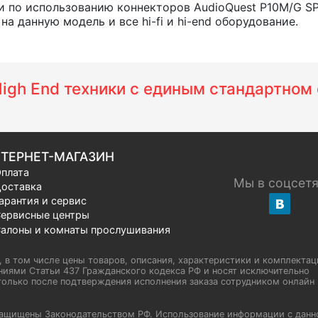
 по использованию коннекторов AudioQuest P10M/G S
а данную модель и все hi-fi и hi-end оборудование.
 High End техники с единым стандартно
ТЕРНЕТ-МАГАЗИН
плата
Мы в соцсет
оставка
арантия и сервис
ервисные центры
алоны и комнаты прослушивания
u, в том числе цены товаров, описания, характеристики и комплектац
иями Статьи 437 Гражданского кодекса РФ и носят исключительно
олько после подтверждения исполнения заказа сотрудником онлайн H
а защищены Законодательством РФ. Использование информации с данн