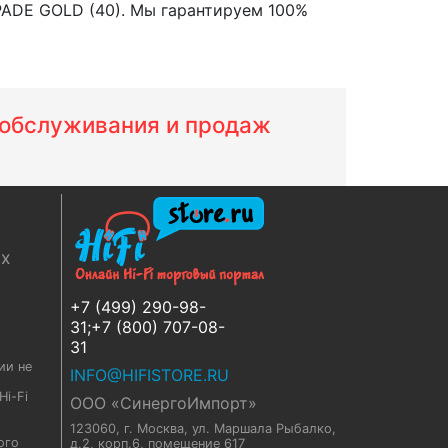
PADE GOLD (40). Мы гарантируем 100%
м обслуживания и продаж
ях
+7 (499) 290-98-
31;+7 (800) 707-08-
31
ии не
INFO@HIFISTORE.RU
i-Fi
ООО «СинергоИмпорт»
123060, г. Москва
,
ул. Маршала Рыбалко,
ого
д.2, корп.6, помещение 617