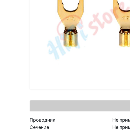
Проводник
Не при
Сечение
Не при