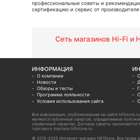
профессиональные советы и рекомендации
сертификацию и сервис от производителя н
Сеть магазинов Hi-Fi и
ИНФОРМАЦИЯ
ИН
О компании
О
Новости
Д
Обзоры и тесты
Г
Программа лояльности
С
Условия использования сайта
С
Вся информация, опубликованная на сайте hifistore.r
являются публичной офертой, определяемой положен
справочный характер. Договор оферты заключается т
торгового портала hifistore.ru.
© 2015-2026 Интернет-магазин HiFiStore. Все прав