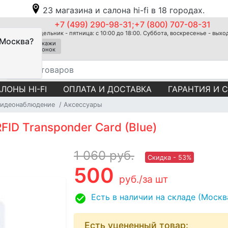
23 магазина и салона hi-fi в 18 городах.
+7 (499) 290-98-31;+7 (800) 707-08-31
Понедельник - пятница: с 10:00 до 18:00. Суббота, воскресенье - вых
 Москва?
Закажи
звонок
ЛОНЫ HI-FI
ОПЛАТА И ДОСТАВКА
ГАРАНТИЯ И 
Видеонаблюдение
Аксессуары
ID Transponder Card (Blue)
1 060
руб.
Скидка - 53%
500
руб.
/за шт
Есть в наличии на складе (Москв
Есть уцененный товар: