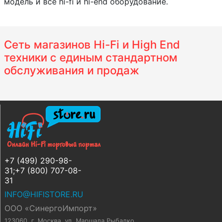
модель и все hi-fi и hi-end оборудование.
Сеть магазинов Hi-Fi и High End
техники с единым стандартном
обслуживания и продаж
+7 (499) 290-98-
31;+7 (800) 707-08-
31
INFO@HIFISTORE.RU
ООО «СинергоИмпорт»
123060, г. Москва
,
ул. Маршала Рыбалко,