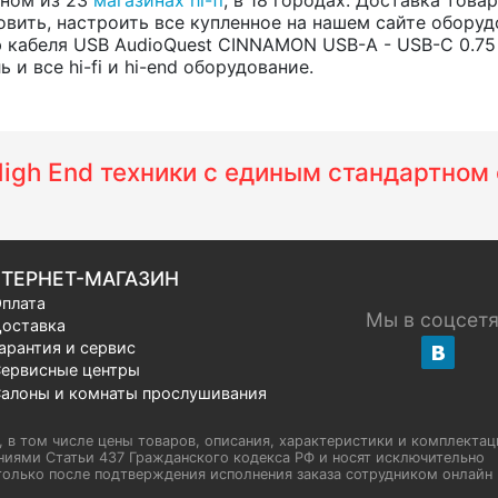
вить, настроить все купленное на нашем сайте оборуд
 кабеля USB AudioQuest CINNAMON USB-A - USB-C 0.75
и все hi-fi и hi-end оборудование.
 High End техники с единым стандартно
ТЕРНЕТ-МАГАЗИН
плата
Мы в соцсет
оставка
арантия и сервис
ервисные центры
алоны и комнаты прослушивания
u, в том числе цены товаров, описания, характеристики и комплектац
иями Статьи 437 Гражданского кодекса РФ и носят исключительно
олько после подтверждения исполнения заказа сотрудником онлайн H