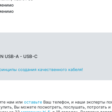
менимо
менимо
N USB-A - USB-C
принципы создания качественного кабеля!
ите нам или
оставьте
Ваш телефон, и наши эксперты по
купить, Вы можете посмотреть, послушать, потрогать и
одном из 23
магазинах hi-fi
, в 18 городах. Доставка тов