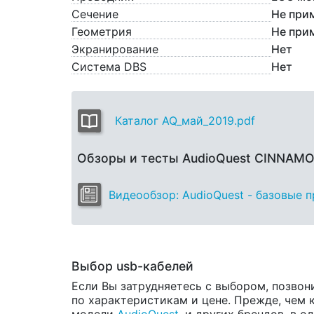
Сечение
Не при
Геометрия
Не при
Экранирование
Нет
Система DBS
Нет
Каталог AQ_май_2019.pdf
Обзоры и тесты AudioQuest CINNAMO
Видеообзор: AudioQuest - базовые 
Выбор usb-кабелей
Если Вы затрудняетесь с выбором, позвон
по характеристикам и цене. Прежде, чем 
модели
AudioQuest
, и других брендов, в 