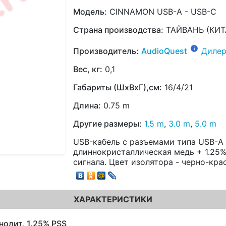
Модель:
CINNAMON USB-A - USB-C
Страна производства:
ТАЙВАНЬ (КИТ
Производитель:
AudioQuest
Дилер
Вес, кг:
0,1
Габариты (ШхВхГ),см:
16/4/21
Длина:
0.75 m
Другие размеры:
1.5 m
,
3.0 m
,
5.0 m
USB-кабель с разъемами типа USB-A 
длиннокристаллическая медь + 1.25%
сигнала. Цвет изолятора - черно-кра
ХАРАКТЕРИСТИКИ
нолит, 1.25% PSS