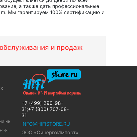
ование, а также дать профессиональные
 m. Мы гарантируем 100% сертификацию и
м обслуживания и продаж
ях
+7 (499) 290-98-
31;+7 (800) 707-08-
31
ии не
INFO@HIFISTORE.RU
i-Fi
ООО «СинергоИмпорт»