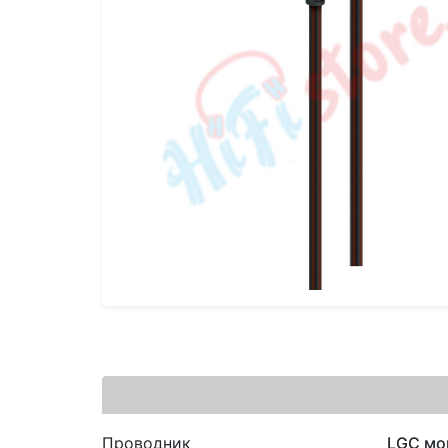
Проводник
LGC мо