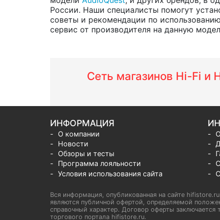
России. Наши специалисты помогут устано
советы и рекомендации по использованию
сервис от производителя на данную модель 
Сеть магазинов Hi-Fi и
ИНФОРМАЦИЯ
ИН
О компании
О
Новости
Д
Обзоры и тесты
Г
Программа лояльности
С
Условия использования сайта
С
Вся информация, опубликованная на сайте hifistore.r
являются публичной офертой, определяемой положен
справочный характер. Договор оферты заключается т
торгового портала hifistore.ru.