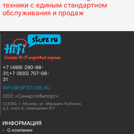
техники с единым стандартном
обслуживания и продаж
+7 (499) 290-98-
31;+7 (800) 707-08-
31
INFO@HIFISTORE.RU
ООО «СинергоИмпорт»
123060, г. Москва
,
ул. Маршала Рыбалко,
д.2, корп.6, помещение 617
ИНФОРМАЦИЯ
О компании