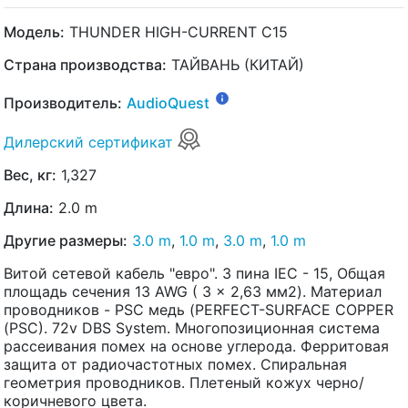
Модель:
THUNDER HIGH-CURRENT C15
Страна производства:
ТАЙВАНЬ (КИТАЙ)
Производитель:
AudioQuest
Дилерский сертификат
Вес, кг:
1,327
Длина:
2.0 m
Другие размеры:
3.0 m
,
1.0 m
,
3.0 m
,
1.0 m
Витой cетевой кабель "евро". 3 пина IEC - 15, Общая
площадь сечения 13 AWG ( 3 x 2,63 мм2). Материал
проводников - PSC медь (PERFECT-SURFACE COPPER
(PSC). 72v DBS System. Многопозиционная система
рассеивания помех на основе углерода. Ферритовая
защита от радиочастотных помех. Спиральная
геометрия проводников. Плетеный кожух черно/
коричневого цвета.