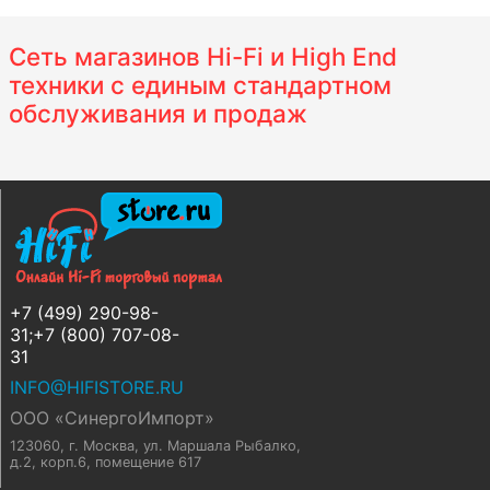
Сеть магазинов Hi-Fi и High End
техники с единым стандартном
обслуживания и продаж
+7 (499) 290-98-
31;+7 (800) 707-08-
31
INFO@HIFISTORE.RU
ООО «СинергоИмпорт»
123060, г. Москва
,
ул. Маршала Рыбалко,
д.2, корп.6, помещение 617