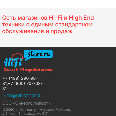
Сеть магазинов Hi-Fi и High End
техники с единым стандартном
обслуживания и продаж
+7 (499) 290-98-
31;+7 (800) 707-08-
31
INFO@HIFISTORE.RU
ООО «СинергоИмпорт»
123060, г. Москва
,
ул. Маршала Рыбалко,
д.2, корп.6, помещение 617