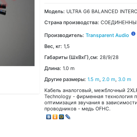
Модель:
ULTRA G6 BALANCED INTER
Страна производства:
СОЕДИНЕННЫ
Производитель:
Transparent Audio
Вес, кг:
1,5
Габариты (ШхВхГ),см:
28/9/28
Длина:
1.0 m
Другие размеры:
1.5 m
,
2.0 m
,
3.0 m
Кабель аналоговый, межблочный 2XLR 
Technology - фирменная технология 
оптимизация звучания в зависимости
проводников - медь OFHC.