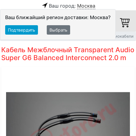
Ваш город:
Москва
Ваш ближайший регион доставки: Москва?
Подтвердить
Выбрать
Главная
Кабели
Межблочные кабели
Балансные аудиокабели
Кабель Межблочный Transparent Audio
Super G6 Balanced Interconnect 2.0 m