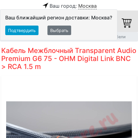
Ваш город:
Москва
Ваш ближайший регион доставки: Москва?
Подтвердить
Выбрать
Главная
Кабели
Цифровые кабели
Коаксиальные кабели
Кабель Межблочный Transparent Audio
Premium G6 75 - OHM Digital Link BNC
> RCA 1.5 m