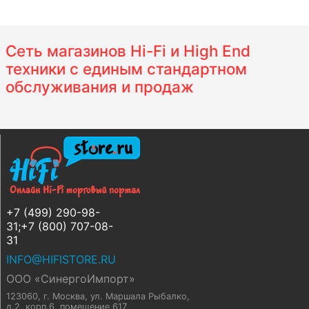
Сеть магазинов Hi-Fi и High End
техники с единым стандартном
обслуживания и продаж
+7 (499) 290-98-
31;+7 (800) 707-08-
31
INFO@HIFISTORE.RU
ООО «СинергоИмпорт»
123060, г. Москва
,
ул. Маршала Рыбалко,
д.2, корп.6, помещение 617