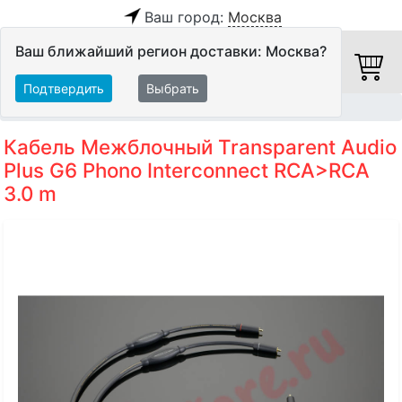
Ваш город:
Москва
Ваш ближайший регион доставки: Москва?
Подтвердить
Выбрать
Главная
Кабели
Межблочные кабели
Аудиокабели
Кабель Межблочный Transparent Audio
Plus G6 Phono Interconnect RCA>RCA
3.0 m