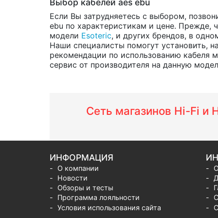
Выбор кабелей aes ebu
Если Вы затрудняетесь с выбором, позвон
ebu по характеристикам и цене. Прежде, ч
модели
Esoteric
, и других брендов, в одно
Наши специалисты помогут установить, на
рекомендации по использованию кабеля м
сервис от производителя на данную модель 
Сеть магазинов Hi-Fi и
ИНФОРМАЦИЯ
ИН
О компании
О
Новости
Д
Обзоры и тесты
Г
Программа лояльности
С
Условия использования сайта
С