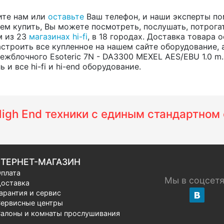
ите нам или
оставьте
Ваш телефон, и наши эксперты по
ем купить, Вы можете посмотреть, послушать, потрога
м из 23
магазинах hi-fi
, в 18 городах. Доставка товара 
строить все купленное на нашем сайте оборудование, 
ежблочного Esoteric 7N - DA3300 MEXEL AES/EBU 1.0 m
и все hi-fi и hi-end оборудование.
 High End техники с единым стандартно
ТЕРНЕТ-МАГАЗИН
плата
Мы в соцсет
оставка
арантия и сервис
ервисные центры
алоны и комнаты прослушивания