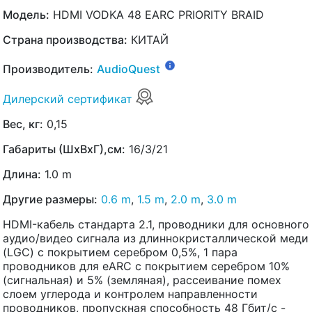
Модель:
HDMI VODKA 48 EARC PRIORITY BRAID
Страна производства:
КИТАЙ
Производитель:
AudioQuest
Дилерский сертификат
Вес, кг:
0,15
Габариты (ШхВхГ),см:
16/3/21
Длина:
1.0 m
Другие размеры:
0.6 m
,
1.5 m
,
2.0 m
,
3.0 m
HDMI-кабель стандарта 2.1, проводники для основного
аудио/видео сигнала из длиннокристаллической меди
(LGC) с покрытием серебром 0,5%, 1 пара
проводников для eARC с покрытием серебром 10%
(сигнальная) и 5% (земляная), рассеивание помех
слоем углерода и контролем направленности
проводников, пропускная способность 48 Гбит/с -