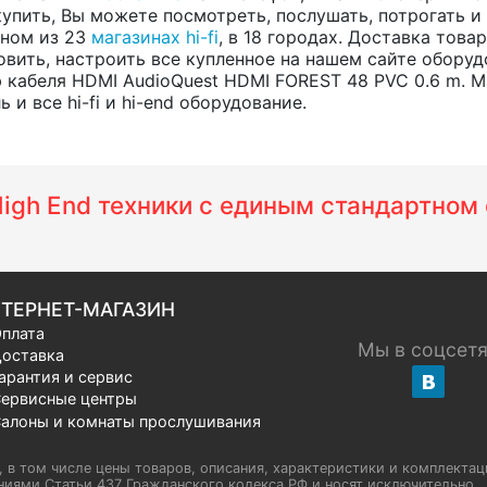
купить, Вы можете посмотреть, послушать, потрогать и
одном из 23
магазинах hi-fi
, в 18 городах. Доставка тов
вить, настроить все купленное на нашем сайте оборуд
 кабеля HDMI AudioQuest HDMI FOREST 48 PVC 0.6 m. 
и все hi-fi и hi-end оборудование.
 High End техники с единым стандартно
ТЕРНЕТ-МАГАЗИН
плата
Мы в соцсет
оставка
арантия и сервис
ервисные центры
алоны и комнаты прослушивания
u, в том числе цены товаров, описания, характеристики и комплектац
иями Статьи 437 Гражданского кодекса РФ и носят исключительно