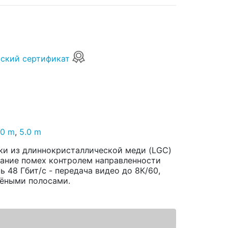
ский сертификат
.0 m
,
5.0 m
ики из длиннокристаллической меди (LGC)
вание помех контролем направленности
 48 Гбит/с - передача видео до 8К/60,
лёными полосами.