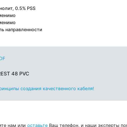
нолит, 0.5% PSS
менимо
менимо
ль направленности
PDF
REST 48 PVC
принципы создания качественного кабеля!
ите нам или
оставьте
Ваш телефон, и наши эксперты по