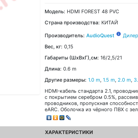
Модель:
HDMI FOREST 48 PVC
Страна производства:
КИТАЙ
Производитель:
AudioQuest
Дилер
Вес, кг:
0,15
Габариты (ШхВхГ),см:
16/2,5/21
Длина:
0.6 m
Другие размеры:
1.0 m
,
1.5 m
,
2.0 m
,
3
HDMI-кабель стандарта 2.1, проводн
с покрытием серебром 0.5%, рассеи
проводников, пропускная способность
eARC. Оболочка из чёрного ПВХ с зе
ХАРАКТЕРИСТИКИ