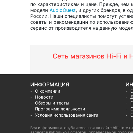
по характеристикам и цене. Прежде, чем 
модели
AudioQuest
, и других брендов, в 
России. Наши специалисты помогут устано
советы и рекомендации по использованию
сервис от производителя на данную модель 
Сеть магазинов Hi-Fi и
ИНФОРМАЦИЯ
ИН
О компании
О
Новости
Д
Обзоры и тесты
Г
Программа лояльности
С
Условия использования сайта
С
Вся информация, опубликованная на сайте hifistore.r
являются публичной офертой, определяемой положен