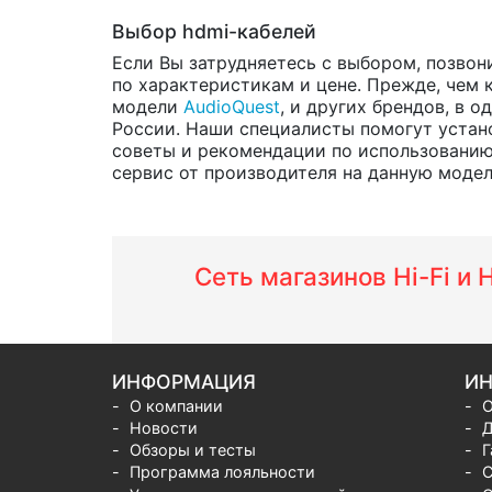
Выбор hdmi-кабелей
Если Вы затрудняетесь с выбором, позвон
по характеристикам и цене. Прежде, чем 
модели
AudioQuest
, и других брендов, в 
России. Наши специалисты помогут устано
советы и рекомендации по использованию
сервис от производителя на данную модель 
Сеть магазинов Hi-Fi и
ИНФОРМАЦИЯ
ИН
О компании
О
Новости
Д
Обзоры и тесты
Г
Программа лояльности
С