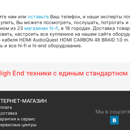
ите нам или
оставьте
Ваш телефон, и наши эксперты по
купить, Вы можете посмотреть, послушать, потрогать и
одном из 23
магазинах hi-fi
, в 18 городах. Доставка тов
вить, настроить все купленное на нашем сайте оборуд
 кабеля HDMI AudioQuest HDMI CARBON 48 BRAID 1.0 m
и все hi-fi и hi-end оборудование.
 High End техники с единым стандартно
ТЕРНЕТ-МАГАЗИН
плата
Мы в соцсет
оставка
арантия и сервис
ервисные центры