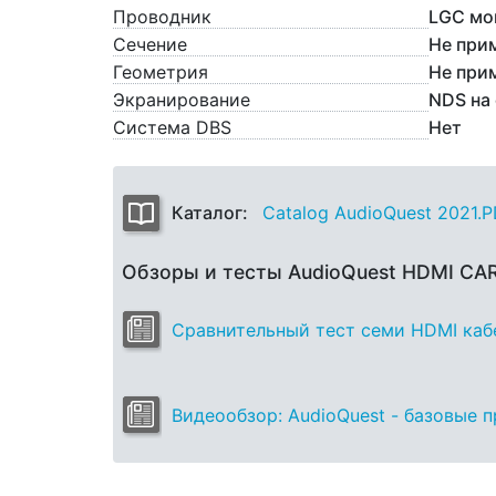
Проводник
LGC мон
Сечение
Не при
Геометрия
Не при
Экранирование
NDS на
Система DBS
Нет
Каталог:
Catalog AudioQuest 2021.
Обзоры и тесты AudioQuest HDMI CA
Сравнительный тест семи HDMI кабе
Видеообзор: AudioQuest - базовые 