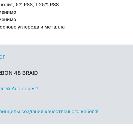
олит, 5% PSS, 1.25% PSS
менимо
менимо
 основе углерода и металла
PDF
RBON 48 BRAID
лей Audioquest!
принципы создания качественного кабеля!