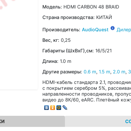
Модель:
HDMI CARBON 48 BRAID
Страна производства:
КИТАЙ
Производитель:
AudioQuest
Дилер
Вес, кг:
0,25
Габариты (ШхВхГ),см:
16/5/21
Длина:
1.0 m
Другие размеры:
0.6 m
,
1.5 m
,
2.0 m
,
3
HDMI-кабель стандарта 2.1, проводн
с покрытием серебром 5%, рассеива
направленности проводников, пропус
видео до 8К/60, eARC. Плетёный кож
КИ
С