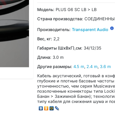
Модель:
PLUS G6 SC LB > LB
Страна производства:
СОЕДИНЕННЫ
Производитель:
Transparent Audio
Вес, кг:
2,2
Габариты (ШхВхГ),см:
34/12/35
Длина:
3.0 m
Другие размеры:
4.5 m
,
2.4 m
,
3.6 m
Кабель акустический, готовый в конф
глубокие и плотные басовые частоты
утонченностью, чем серия Musicwave
позолоченные коннекторы типа Locki
Банан > Зажимной Банан); технологи
типу кабеля для снижения шума и по