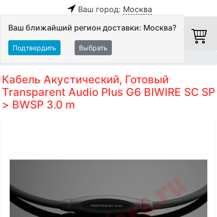
Ваш город:
Москва
Ваш ближайший регион доставки: Москва?
Подтвердить
Выбрать
Главная
Кабели
Акустические кабели
Кабель Акустический, Готовый
Transparent Audio Plus G6 BIWIRE SC SP
> BWSP 3.0 m