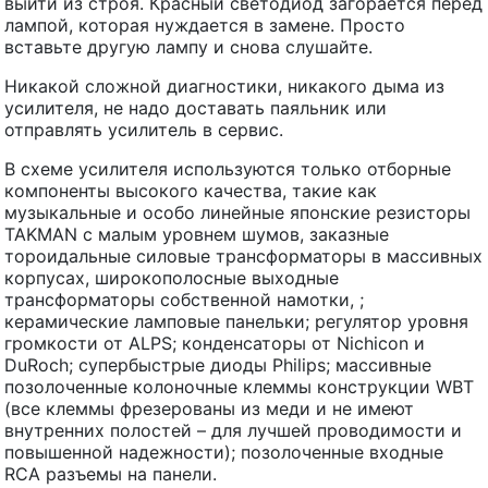
выйти из строя. Красный светодиод загорается перед
лампой, которая нуждается в замене. Просто
вставьте другую лампу и снова слушайте.
Никакой сложной диагностики, никакого дыма из
усилителя, не надо доставать паяльник или
отправлять усилитель в сервис.
В схеме усилителя используются только отборные
компоненты высокого качества, такие как
музыкальные и особо линейные японские резисторы
TAKMAN с малым уровнем шумов, заказные
тороидальные силовые трансформаторы в массивных
корпусах, широкополосные выходные
трансформаторы собственной намотки, ;
керамические ламповые панельки; регулятор уровня
громкости от ALPS; конденсаторы от Nichicon и
DuRoch; супербыстрые диоды Philips; массивные
позолоченные колоночные клеммы конструкции WBT
(все клеммы фрезерованы из меди и не имеют
внутренних полостей – для лучшей проводимости и
повышенной надежности); позолоченные входные
RCA разъемы на панели.