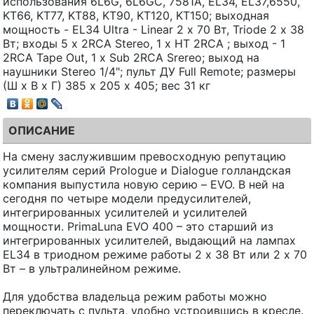
использования 6L6G, 6L6GC, 7581A, EL34, EL37,6550,
KT66, KT77, KT88, KT90, KT120, KT150; выходная
мощность - EL34 Ultra - Linear 2 х 70 Вт, Triode 2 х 38
Вт; входы 5 х 2RCA Stereo, 1 х HT 2RCA ; выход - 1
2RCA Tape Out, 1 х Sub 2RCA Srereo; выход на
наушники Stereo 1/4"; пульт ДУ Full Remote; размеры
(Ш х В х Г) 385 х 205 х 405; вес 31 кг
ОПИСАНИЕ
На смену заслужившим превосходную репутацию
усилителям серий Prologue и Dialogue голландская
компания выпустила новую серию – EVO. В ней на
сегодня по четыре модели предусилителей,
интегрированных усилителей и усилителей
мощности. PrimaLuna EVO 400 – это старший из
интегрированных усилителей, выдающий на лампах
EL34 в триодном режиме работы 2 х 38 Вт или 2 х 70
Вт – в ультралинейном режиме.
Для удобства владельца режим работы можно
переключать с пульта, удобно устроившись в кресле.