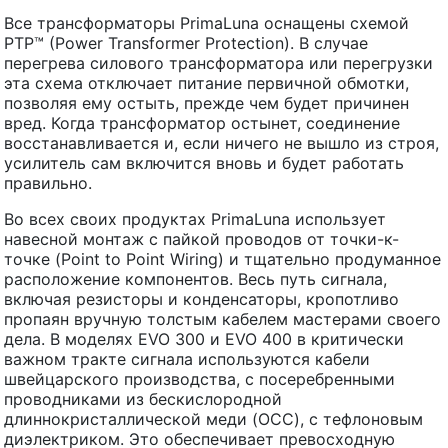
Все трансформаторы PrimaLuna оснащены схемой
PTP™ (Power Transformer Protection). В случае
перегрева силового трансформатора или перегрузки
эта схема отключает питание первичной обмотки,
позволяя ему остыть, прежде чем будет причинен
вред. Когда трансформатор остынет, соединение
восстанавливается и, если ничего не вышло из строя,
усилитель сам включится вновь и будет работать
правильно.
Во всех своих продуктах PrimaLuna использует
навесной монтаж с пайкой проводов от точки-к-
точке (Point to Point Wiring) и тщательно продуманное
расположение компонентов. Весь путь сигнала,
включая резисторы и конденсаторы, кропотливо
пропаян вручную толстым кабелем мастерами своего
дела. В моделях EVO 300 и EVO 400 в критически
важном тракте сигнала используются кабели
швейцарского производства, с посеребренными
проводниками из бескислородной
длиннокристаллической меди (OCC), с тефлоновым
диэлектриком. Это обеспечивает превосходную