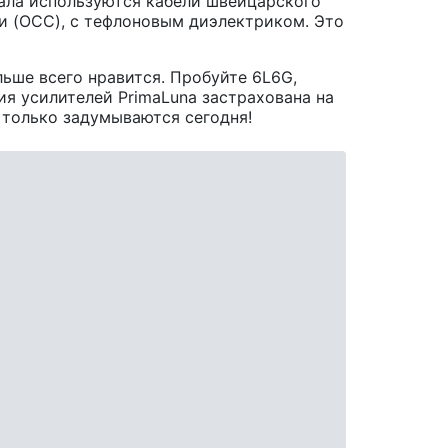
нала используются кабели швейцарского
и (OCC), с тефлоновым диэлектриком. Это
льше всего нравится. Пробуйте 6L6G,
ция усилителей PrimaLuna застрахована на
 только задумываются сегодня!