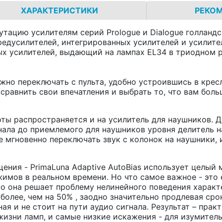
ХАРАКТЕРИСТИКИ
РЕКО
тацию усилителям серий Prologue и Dialogue голланд
предусилителей, интегрированных усилителей и усилите
х усилителей, выдающий на лампах EL34 в триодном ре
но переключать с пульта, удобно устроившись в кресл
равнить свои впечатления и выбрать то, что вам боль
 распространяется и на усилитель для наушников. Дел
ала до приемлемого для наушников уровня делитель н
 мгновенно переключать звук с колонок на наушники,
ния - PrimaLuna Adaptive AutoBias использует целый 
имов в реальном времени. Но что самое важное - это 
что она решает проблему нелинейного поведения харак
более, чем на 50% , заодно значительно продлевая ср
ая и не стоит на пути аудио сигнала. Результат – пра
жизни ламп, и самые низкие искажения - для изумитель