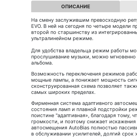
ОПИСАНИЕ
На смену заслужившим превосходную репу
EVO. В ней на сегодня по четыре модели 
второй по старшинству из интегрированны
ультралинейном режиме.
Для удобства владельца режим работы мож
прослушивание музыки, можно мгновенно с
альбома.
Возможность переключения режимов работы
мощные лампы, а понижает мощность сигн
сконструированная схема позволяет также
самых широких пределах.
Фирменная система адаптивного автосмеще
состояния ламп и плавной подстройки реж
поистине "адаптивная», благодаря тому, 
громкости, и поэтому снижает искажения 
автосмещения AutoBias полностью пассивн
в обслуживании усилителей, долгий срок 