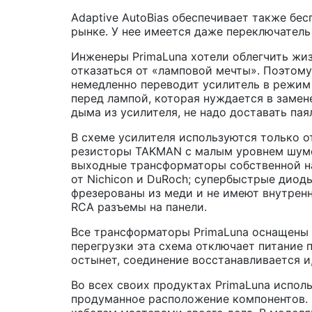
Adaptive AutoBias обеспечивает также бе
рынке. У нее имеется даже переключатель
Инженеры PrimaLuna хотели облегчить жиз
отказаться от «ламповой мечты». Поэтому
немедленно переводит усилитель в режим 
перед лампой, которая нуждается в замен
дыма из усилителя, не надо доставать пая
В схеме усилителя используются только о
резисторы TAKMAN с малым уровнем шумо
выходные трансформаторы собственной на
от Nichicon и DuRoch; супербыстрые диод
фрезерованы из меди и не имеют внутрен
RCA разъемы на панели.
Все трансформаторы PrimaLuna оснащены с
перегрузки эта схема отключает питание 
остынет, соединение восстанавливается и,
Во всех своих продуктах PrimaLuna исполь
продуманное расположение компонентов. 