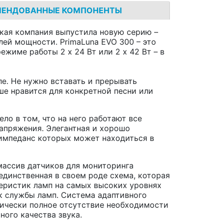
МЕНДОВАННЫЕ КОМПОНЕНТЫ
ская компания выпустила новую серию –
лей мощности. PrimaLuna EVO 300 – это
жиме работы 2 х 24 Вт или 2 х 42 Вт – в
е. Не нужно вставать и прерывать
ше нравится для конкретной песни или
о в том, что на него работают все
апряжения. Элегантная и хорошо
 импеданс которых может находиться в
массив датчиков для мониторинга
единственная в своем роде схема, которая
теристик ламп на самых высоких уровнях
ок службы ламп. Система адаптивного
ктически полное отсутствие необходимости
ного качества звука.