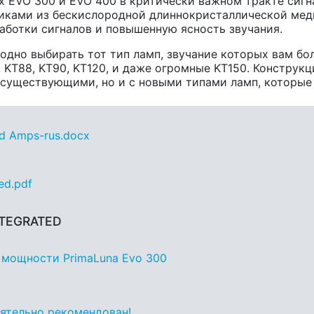
х EVO 300 и EVO 400 в критически важном тракте сиг
иками из бескислородной длиннокристаллической мед
аботки сигналов и повышенную ясность звучания.
одно выбирать тот тип ламп, звучание которых вам бо
7, KT88, KT90, KT120, и даже огромные KT150. Конструк
с существующими, но и с новыми типами ламп, которые
ed Amps-rus.docx
ed.pdf
NTEGRATED
 мощности PrimaLuna Evo 300
оятельно рекомендован!