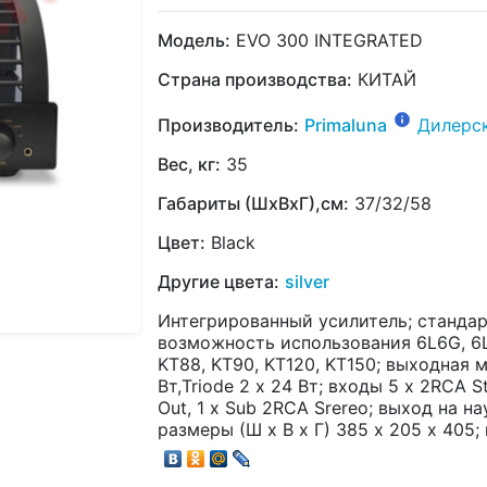
Модель:
EVO 300 INTEGRATED
Страна производства:
КИТАЙ
Производитель:
Primaluna
Дилерс
Вес, кг:
35
Габариты (ШхВхГ),см:
37/32/58
Цвет:
Black
Другие цвета:
silver
Интегрированный усилитель; стандарт
возможность использования 6L6G, 6L6
KT88, KT90, KT120, KT150; выходная мо
Вт,Triode 2 х 24 Вт; входы 5 х 2RCA S
Out, 1 х Sub 2RCA Srereo; выход на на
размеры (Ш х В х Г) 385 х 205 х 405; в