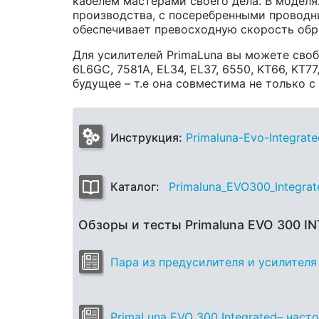
кабелем мастерами своего дела. В моделя
производства, с посеребренными проводн
обеспечивает превосходную скорость обр
Для усилителей PrimaLuna вы можете своб
6L6GC, 7581A, EL34, EL37, 6550, KT66, KT7
будущее – т.е она совместима не только 
Инструкция:
Primaluna-Evo-Integrat
Каталог:
Primaluna_EVO300_Integrat
Обзоры и тесты Primaluna EVO 300 I
Пара из предусилителя и усилителя
PrimaLuna EVO 300 Integrated– наст