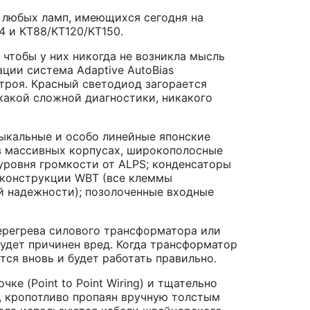
и любых ламп, имеющихся сегодня на
4 и KT88/KT120/KT150.
 чтобы у них никогда не возникла мысль
ции система Adaptive AutoBias
троя. Красный светодиод загорается
икакой сложной диагностики, никакого
зыкальные и особо линейные японские
 массивных корпусах, широкополосные
уровня громкости от ALPS; конденсаторы
ы конструкции WBT (все клеммы
й надежности); позолоченные входные
перегрева силового трансформатора или
будет причинен вред. Когда трансформатор
тся вновь и будет работать правильно.
ке (Point to Point Wiring) и тщательно
, кропотливо пропаян вручную толстым