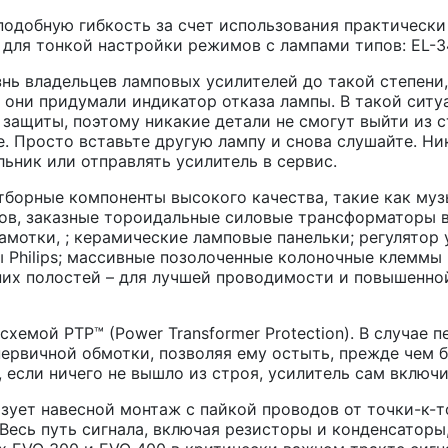
сподобную гибкость за счет использования практическ
 для тонкой настройки режимов с лампами типов: EL-3
нь владельцев ламповых усилителей до такой степени,
 они придумали индикатор отказа лампы. В такой ситуа
защиты, поэтому никакие детали не смогут выйти из с
е. Просто вставьте другую лампу и снова слушайте. Н
льник или отправлять усилитель в сервис.
тборные компоненты высокого качества, такие как му
в, заказные тороидальные силовые трансформаторы в
мотки, ; керамические ламповые панельки; регулятор 
ы Philips; массивные позолоченные колоночные клемм
них полостей – для лучшей проводимости и повышенно
хемой PTP™ (Power Transformer Protection). В случае 
первичной обмотки, позволяя ему остыть, прежде чем 
 если ничего не вышло из строя, усилитель сам включи
зует навесной монтаж с пайкой проводов от точки-к-точ
Весь путь сигнала, включая резисторы и конденсаторы