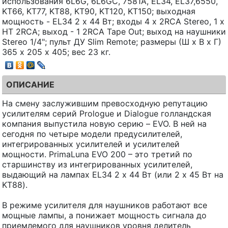
использования 6L6G, 6L6GC, 7581A, EL34, EL37,6550,
KT66, KT77, KT88, KT90, KT120, KT150; выходная
мощность - EL34 2 х 44 Вт; входы 4 х 2RCA Stereo, 1 х
HT 2RCA; выход - 1 2RCA Tape Out; выход на наушники
Stereo 1/4"; пульт ДУ Slim Remote; размеры (Ш х В х Г)
365 х 205 х 405; вес 23 кг.
ОПИСАНИЕ
На смену заслужившим превосходную репутацию
усилителям серий Prologue и Dialogue голландская
компания выпустила новую серию – EVO. В ней на
сегодня по четыре модели предусилителей,
интегрированных усилителей и усилителей
мощности. PrimaLuna EVO 200 – это третий по
старшинству из интегрированных усилителей,
выдающий на лампах EL34 2 х 44 Вт (или 2 х 45 Вт на
KT88).
В режиме усилителя для наушников работают все
мощные лампы, а понижает мощность сигнала до
приемлемого для наушников уровня делитель