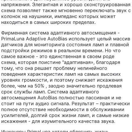
напряжения. Элегантная и хорошо сконструированная
схема позволяет также мгновенно переключать звук с
колонок на наушники, импеданс которых может
находиться в самых широких пределах.
Фирменная система адаптивного автосмещения -
PrimaLuna Adaptive AutoBias использует целый массив
датчиков для мониторинга состояния ламп и плавной
подстройки режимов в реальном времени. Но что
самое важное - это единственная в своем роде
схема, которая поистине "адаптивная», благодаря
тому, что она решает проблему нелинейного
поведения характеристик ламп на самых высоких
уровнях громкости, и поэтому снижает искажения
более, чем на 50% , заодно значительно продлевая
срок службы ламп. Система адаптивного
автосмещения AutoBias полностью пассивная и не
стоит на пути аудио сигнала. Результат – практически
полное отсутствие необходимости в обслуживании
усилителей, долгий срок жизни ламп, и самые низкие
искажения - для изумительного качества звука.
Инженеры PrimaLuna хотели облегчить жизнь