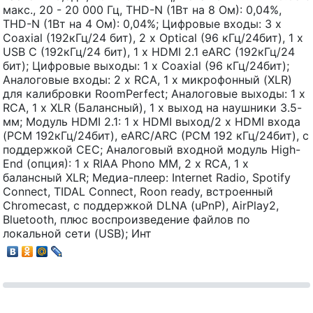
макс., 20 - 20 000 Гц, THD-N (1Вт на 8 Ом): 0,04%,
THD-N (1Вт на 4 Ом): 0,04%; Цифровые входы: 3 x
Coaxial (192кГц/24 бит), 2 x Optical (96 кГц/24бит), 1 x
USB C (192кГц/24 бит), 1 x HDMI 2.1 eARC (192кГц/24
бит); Цифровые выходы: 1 х Coaxial (96 кГц/24бит);
Аналоговые входы: 2 x RCA, 1 x микрофонный (XLR)
для калибровки RoomPerfect; Аналоговые выходы: 1 x
RCA, 1 х XLR (Балансный), 1 х выход на наушники 3.5-
мм; Модуль HDMI 2.1: 1 x HDMI выход/2 x HDMI входа
(PCM 192кГц/24бит), eARC/ARC (PCM 192 кГц/24бит), с
поддержкой CEC; Аналоговый входной модуль High-
End (опция): 1 x RIAA Phono MM, 2 x RCA, 1 x
балансный XLR; Медиа-плеер: Internet Radio, Spotify
Connect, TIDAL Connect, Roon ready, встроенный
Chromecast, с поддержкой DLNA (uPnP), AirPlay2,
Bluetooth, плюс воспроизведение файлов по
локальной сети (USB); Инт