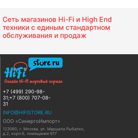
Сеть магазинов Hi-Fi и High End
техники с единым стандартном
обслуживания и продаж
+7 (499) 290-98-
31;+7 (800) 707-08-
31
INFO@HIFISTORE.RU
ООО «СинергоИмпорт»
123060, г. Москва
,
ул. Маршала Рыбалко,
д.2, корп.6, помещение 617