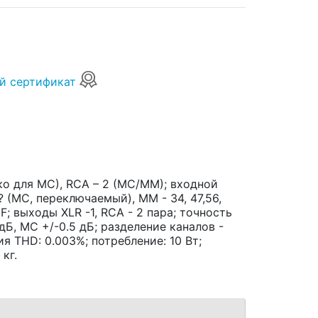
й сертификат
ко для MC), RCA – 2 (MC/MM); входной
1k? (MC, переключаемый), MM - 34, 47,56,
F; выходы XLR -1, RCA - 2 пара; точность
 дБ, MC +/-0.5 дБ; разделение каналов -
 THD: 0.003%; потребление: 10 Вт;
 кг.