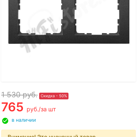
1 530
руб.
Скидка - 50%
765
руб.
/за шт
в наличии
Внимание! Это уцененный товар